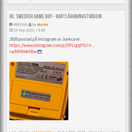
Re: Swedish Game Boy - Kartläggningstråden!
#885990
by
Martin
29 Sep 2025, 13:08
2926 postad på Instagram av Junkcave:
https://www.instagram.com/p/DPLrgqPDJ-h ...
cwNXRmbXBw