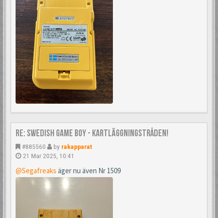
Re: Swedish Game Boy - Kartläggningstråden!
#885560
by
rakapparat
21 Mar 2025, 10:41
@Segafreaks
äger nu även Nr 1509