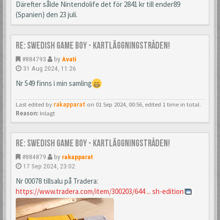
Därefter sålde Nintendolife det för 2841 kr till ender89
(Spanien) den 23 juli.
Re: Swedish Game Boy - Kartläggningstråden!
#884793
by
Avati
31 Aug 2024, 11:26
Nr 549 finns i min samling
Last edited by
rakapparat
on 01 Sep 2024, 00:56, edited 1 time in total.
Reason:
Inlagt
Re: Swedish Game Boy - Kartläggningstråden!
#884879
by
rakapparat
17 Sep 2024, 23:02
Nr 00078 tillsalu på Tradera:
https://www.tradera.com/item/300203/644 ... sh-edition