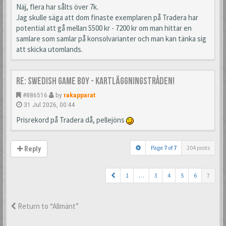
Näj, flera har sålts över 7k.
Jag skulle säga att dom finaste exemplaren på Tradera har
potential att gå mellan 5500 kr - 7200 kr om man hittar en
samlare som samlar på konsolvarianter och man kan tänka sig
att skicka utomlands.
Re: Swedish Game Boy - Kartläggningstråden!
#886516
by
rakapparat
31 Jul 2026, 00:44
Prisrekord på Tradera då, pellejöns
Page
7
of
7
204 posts
Reply
1
…
3
4
5
6
7
Return to “Allmänt”