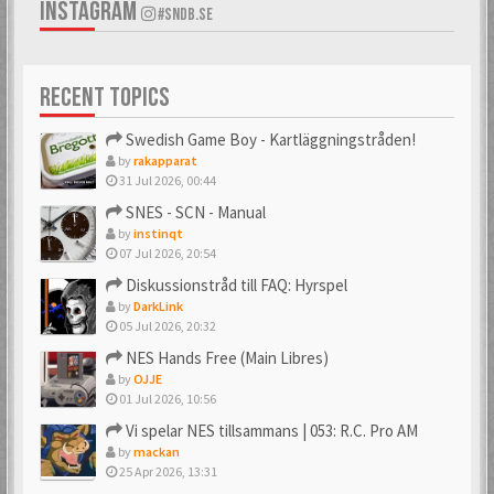
INSTAGRAM
#SNDB.SE
RECENT TOPICS
Swedish Game Boy - Kartläggningstråden!
by
rakapparat
31 Jul 2026, 00:44
SNES - SCN - Manual
by
instinqt
07 Jul 2026, 20:54
Diskussionstråd till FAQ: Hyrspel
by
DarkLink
05 Jul 2026, 20:32
NES Hands Free (Main Libres)
by
OJJE
01 Jul 2026, 10:56
Vi spelar NES tillsammans | 053: R.C. Pro AM
by
mackan
25 Apr 2026, 13:31