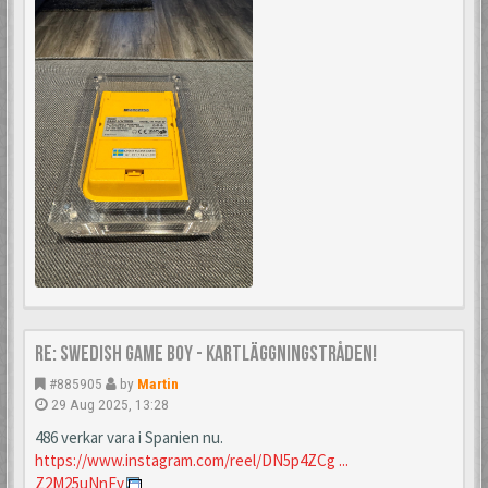
Re: Swedish Game Boy - Kartläggningstråden!
#885905
by
Martin
29 Aug 2025, 13:28
486 verkar vara i Spanien nu.
https://www.instagram.com/reel/DN5p4ZCg ...
Z2M25uNnFy