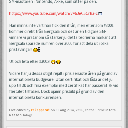
SM-mästaren i Nintendo, Akke, som sitter på den.
https://www.youtube.com/watch?v=6JeC5CrR3-c
Han minns inte vart han fick den ifrån, men efter som #3001
kommer direkt från Bergsala och det är en tidigare SM-
vinnare vi pratar om så stärker ju detta teorierna markant att
Bergsala sparade numren över 3000 för att dela ut i olika
pristävlingar!
Ut och leta efter #3002!
Vidare har ju dessa stigit rejält i pris senaste åren på grund av
internationella budgivare. Utan certifikat och låda är det ju
upp till 3k och fina exemplar med certifikat har passerat 7k vid
flertalet tillfällen. Dock ojämn prisbild på grund av den
internationella konkurrensen.
Last edited by
rakapparat
on 30 Aug 2024, 22:05, edited 1 time in total.
Reason:
Inlagt