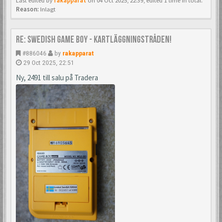
Last edited by
rakapparat
on 04 Oct 2025, 22:39, edited 1 time in total.
Reason:
Inlagt
Re: Swedish Game Boy - Kartläggningstråden!
#886046
by
rakapparat
29 Oct 2025, 22:51
Ny, 2491 till salu på Tradera