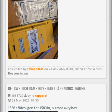
Last edited by
rakapparat
on 23 May 2025, 08:01, edited 1 time in total.
Reason:
Inlagt
Re: Swedish Game Boy - Kartläggningstråden!
#885729
by
rakapparat
23 May 2025, 07:55
1566 såldes igen för 1580 kr, nu med akrylbox