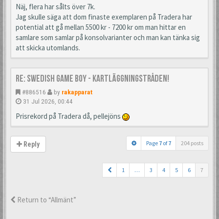
Näj, flera har sålts över 7k.
Jag skulle säga att dom finaste exemplaren på Tradera har
potential att gå mellan 5500 kr - 7200 kr om man hittar en
samlare som samlar på konsolvarianter och man kan tänka sig
att skicka utomlands.
Re: Swedish Game Boy - Kartläggningstråden!
#886516
by
rakapparat
31 Jul 2026, 00:44
Prisrekord på Tradera då, pellejöns
Page
7
of
7
204 posts
Reply
1
…
3
4
5
6
7
Return to “Allmänt”