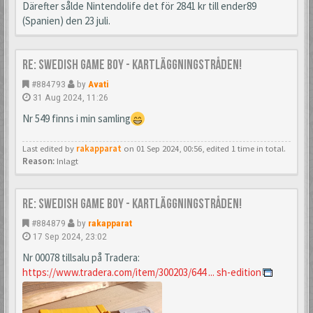
Därefter sålde Nintendolife det för 2841 kr till ender89
(Spanien) den 23 juli.
Re: Swedish Game Boy - Kartläggningstråden!
#884793
by
Avati
31 Aug 2024, 11:26
Nr 549 finns i min samling
Last edited by
rakapparat
on 01 Sep 2024, 00:56, edited 1 time in total.
Reason:
Inlagt
Re: Swedish Game Boy - Kartläggningstråden!
#884879
by
rakapparat
17 Sep 2024, 23:02
Nr 00078 tillsalu på Tradera:
https://www.tradera.com/item/300203/644 ... sh-edition