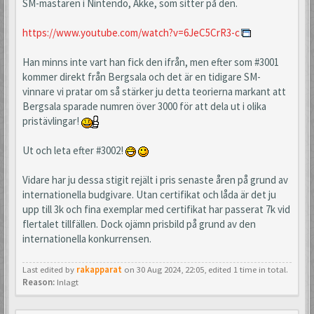
SM-mästaren i Nintendo, Akke, som sitter på den.
https://www.youtube.com/watch?v=6JeC5CrR3-c
Han minns inte vart han fick den ifrån, men efter som #3001
kommer direkt från Bergsala och det är en tidigare SM-
vinnare vi pratar om så stärker ju detta teorierna markant att
Bergsala sparade numren över 3000 för att dela ut i olika
pristävlingar!
Ut och leta efter #3002!
Vidare har ju dessa stigit rejält i pris senaste åren på grund av
internationella budgivare. Utan certifikat och låda är det ju
upp till 3k och fina exemplar med certifikat har passerat 7k vid
flertalet tillfällen. Dock ojämn prisbild på grund av den
internationella konkurrensen.
Last edited by
rakapparat
on 30 Aug 2024, 22:05, edited 1 time in total.
Reason:
Inlagt