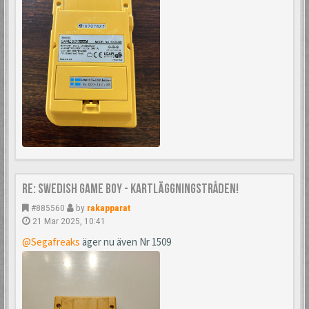
Re: Swedish Game Boy - Kartläggningstråden!
#885560
by
rakapparat
21 Mar 2025, 10:41
@Segafreaks
äger nu även Nr 1509