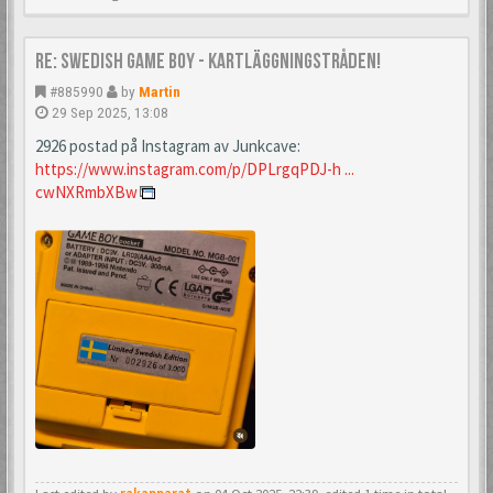
Re: Swedish Game Boy - Kartläggningstråden!
#885990
by
Martin
29 Sep 2025, 13:08
2926 postad på Instagram av Junkcave:
https://www.instagram.com/p/DPLrgqPDJ-h ...
cwNXRmbXBw