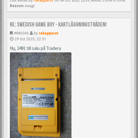
Last edited by
rakapparat
on 04 Oct 2025, 22:39, edited 1 time in total.
Reason:
Inlagt
Re: Swedish Game Boy - Kartläggningstråden!
#886046
by
rakapparat
29 Oct 2025, 22:51
Ny, 2491 till salu på Tradera