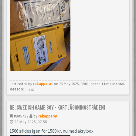
Last edited by
rakapparat
on 23 May 2025, 08:01, edited 1 time in total.
Reason:
Inlagt
Re: Swedish Game Boy - Kartläggningstråden!
#885729
by
rakapparat
23 May 2025, 07:55
1566 såldes igen för 1580 kr, nu med akrylbox