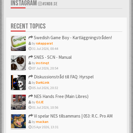
INSTAGRAM
#SNDB.SE
RECENT TOPICS
Swedish Game Boy - Kartläggningstråden!
by
rakapparat
31 Jul 2026, 00:44
SNES - SCN - Manual
by
instinqt
07 Jul 2026, 20:54
Diskussionstråd till FAQ: Hyrspel
by
DarkLink
05 Jul 2026, 20:32
NES Hands Free (Main Libres)
by
OJJE
01 Jul 2026, 10:56
Vi spelar NES tillsammans | 053: R.C. Pro AM
by
mackan
25 Apr 2026, 13:31