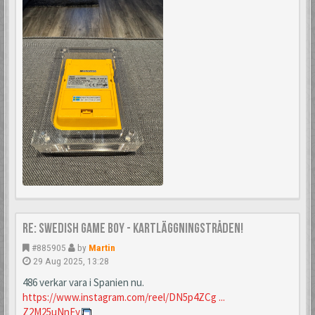
Re: Swedish Game Boy - Kartläggningstråden!
#885905
by
Martin
29 Aug 2025, 13:28
486 verkar vara i Spanien nu.
https://www.instagram.com/reel/DN5p4ZCg ...
Z2M25uNnFy