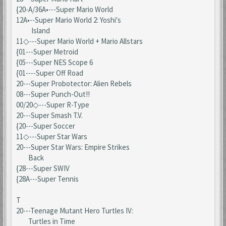
{20-A/36A•---Super Mario World
12A•--Super Mario World 2: Yoshi's
Island
11◇---Super Mario World + Mario Allstars
{01---Super Metroid
{05---Super NES Scope 6
{01----Super Off Road
20---Super Probotector: Alien Rebels
08---Super Punch-Out!!
00/20◇---Super R-Type
20---Super Smash T.V.
{20---Super Soccer
11◇---Super Star Wars
20---Super Star Wars: Empire Strikes
Back
{28---Super SWIV
{28A---Super Tennis
T
20---Teenage Mutant Hero Turtles IV:
Turtles in Time