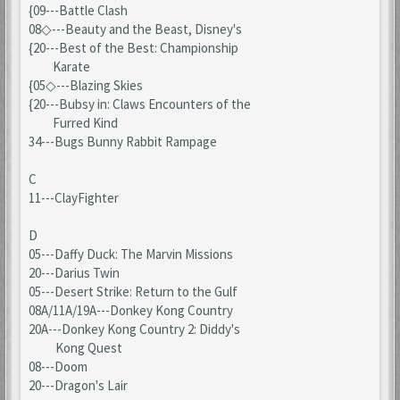
{09---Battle Clash
08◇---Beauty and the Beast, Disney's
{20---Best of the Best: Championship
Karate
{05◇---Blazing Skies
{20---Bubsy in: Claws Encounters of the
Furred Kind
34---Bugs Bunny Rabbit Rampage
C
11---ClayFighter
D
05---Daffy Duck: The Marvin Missions
20---Darius Twin
05---Desert Strike: Return to the Gulf
08A/11A/19A---Donkey Kong Country
20A---Donkey Kong Country 2: Diddy's
Kong Quest
08---Doom
20---Dragon's Lair