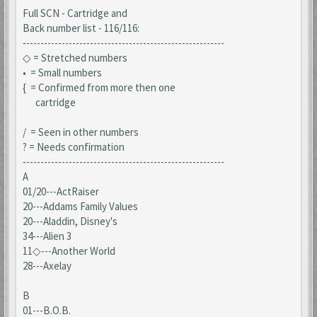
Full SCN - Cartridge and
Back number list - 116/116:
‐--------------------------------------------------------
◇ = Stretched numbers
• = Small numbers
{ = Confirmed from more then one
cartridge
/ = Seen in other numbers
? = Needs confirmation
‐--------------------------------------------------------
A
01/20---ActRaiser
20---Addams Family Values
20---Aladdin, Disney's
34---Alien 3
11◇---Another World
28---Axelay
B
01---B.O.B.