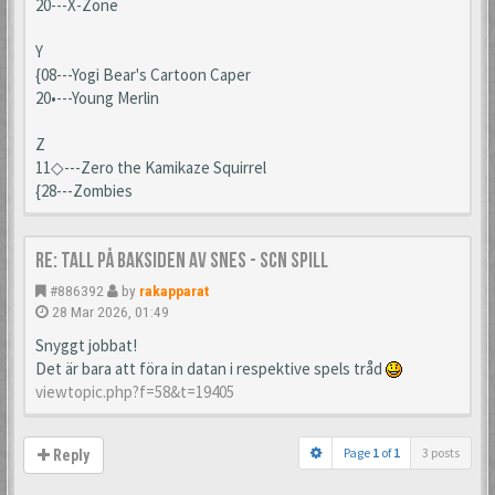
20---X-Zone
Y
{08---Yogi Bear's Cartoon Caper
20•---Young Merlin
Z
11◇---Zero the Kamikaze Squirrel
{28---Zombies
Re: Tall på baksiden av SNES - SCN spill
#886392
by
rakapparat
28 Mar 2026, 01:49
Snyggt jobbat!
Det är bara att föra in datan i respektive spels tråd
viewtopic.php?f=58&t=19405
Page
1
of
1
3 posts
Reply