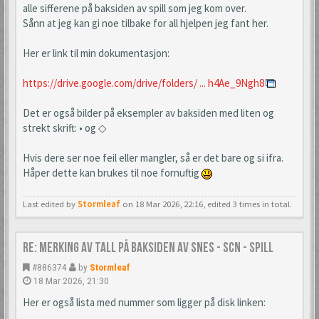
alle sifferene på baksiden av spill som jeg kom over.
Sånn at jeg kan gi noe tilbake for all hjelpen jeg fant her.
Her er link til min dokumentasjon:
https://drive.google.com/drive/folders/ ... h4Ae_9Ngh8
Det er også bilder på eksempler av baksiden med liten og
strekt skrift: • og ◇
Hvis dere ser noe feil eller mangler, så er det bare og si ifra.
Håper dette kan brukes til noe fornuftig
Last edited by
Stormleaf
on 18 Mar 2026, 22:16, edited 3 times in total.
Re: Merking av tall på baksiden av SNES - SCN - spill
#886374
by
Stormleaf
18 Mar 2026, 21:30
Her er også lista med nummer som ligger på disk linken: