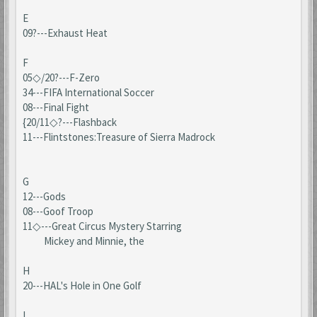
E
09?---Exhaust Heat
F
05◇/20?---F-Zero
34---FIFA International Soccer
08---Final Fight
{20/11◇?---Flashback
11---Flintstones:Treasure of Sierra Madrock
G
12---Gods
08---Goof Troop
11◇---Great Circus Mystery Starring
Mickey and Minnie, the
H
20---HAL's Hole in One Golf
I