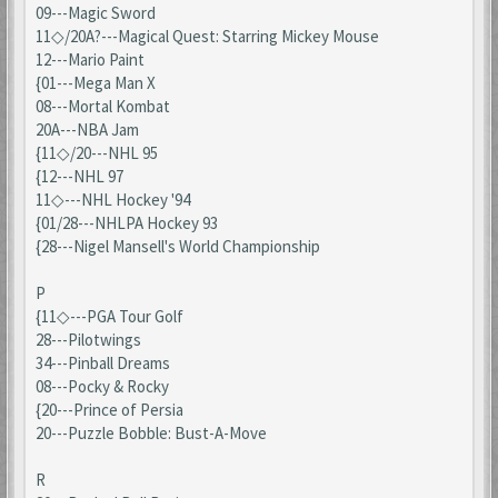
09---Magic Sword
11◇/20A?---Magical Quest: Starring Mickey Mouse
12---Mario Paint
{01---Mega Man X
08---Mortal Kombat
20A---NBA Jam
{11◇/20---NHL 95
{12---NHL 97
11◇---NHL Hockey '94
{01/28---NHLPA Hockey 93
{28---Nigel Mansell's World Championship
P
{11◇---PGA Tour Golf
28---Pilotwings
34---Pinball Dreams
08---Pocky & Rocky
{20---Prince of Persia
20---Puzzle Bobble: Bust-A-Move
R