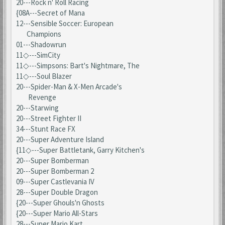
20---Rock n' Roll Racing
{08A---Secret of Mana
12---Sensible Soccer: European
Champions
01---Shadowrun
11◇---SimCity
11◇---Simpsons: Bart's Nightmare, The
11◇---Soul Blazer
20---Spider-Man & X-Men Arcade's
Revenge
20---Starwing
20---Street Fighter II
34---Stunt Race FX
20---Super Adventure Island
{11◇---Super Battletank, Garry Kitchen's
20---Super Bomberman
20---Super Bomberman 2
09---Super Castlevania IV
28---Super Double Dragon
{20---Super Ghouls'n Ghosts
{20---Super Mario All-Stars
28---Super Mario Kart