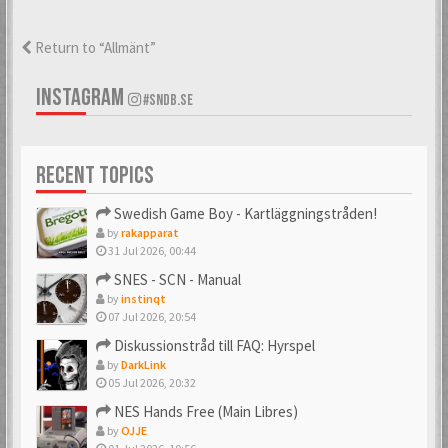
Return to “Allmänt”
INSTAGRAM
#SNDB.SE
RECENT TOPICS
Swedish Game Boy - Kartläggningstråden!
by
rakapparat
31 Jul 2026, 00:44
SNES - SCN - Manual
by
instinqt
07 Jul 2026, 20:54
Diskussionstråd till FAQ: Hyrspel
by
DarkLink
05 Jul 2026, 20:32
NES Hands Free (Main Libres)
by
OJJE