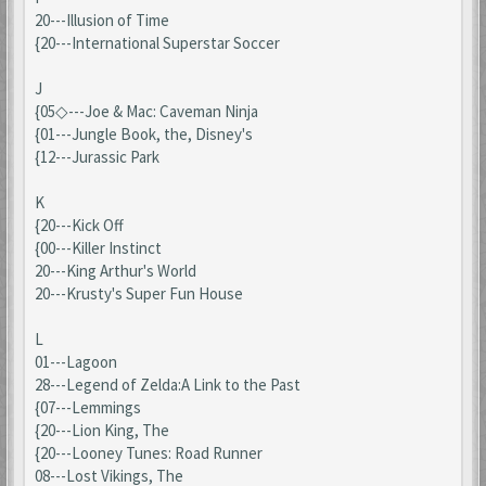
20---Illusion of Time
{20---International Superstar Soccer
J
{05◇---Joe & Mac: Caveman Ninja
{01---Jungle Book, the, Disney's
{12---Jurassic Park
K
{20---Kick Off
{00---Killer Instinct
20---King Arthur's World
20---Krusty's Super Fun House
L
01---Lagoon
28---Legend of Zelda:A Link to the Past
{07---Lemmings
{20---Lion King, The
{20---Looney Tunes: Road Runner
08---Lost Vikings, The