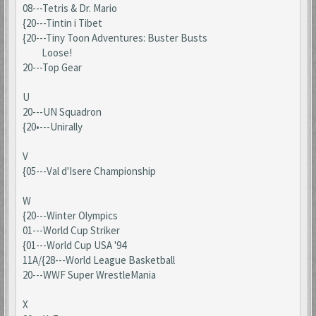
08---Tetris & Dr. Mario
{20---Tintin i Tibet
{20---Tiny Toon Adventures: Buster Busts
Loose!
20---Top Gear
U
20---UN Squadron
{20•---Unirally
V
{05---Val d'Isere Championship
W
{20---Winter Olympics
01---World Cup Striker
{01---World Cup USA '94
11A/{28---World League Basketball
20---WWF Super WrestleMania
X