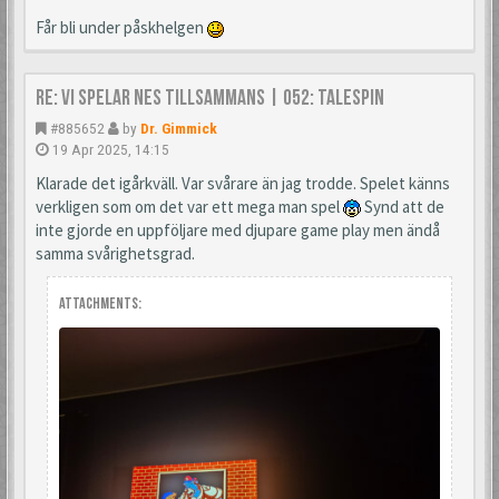
Får bli under påskhelgen
Re: Vi spelar NES tillsammans | 052: TaleSpin
#885652
by
Dr. Gimmick
19 Apr 2025, 14:15
Klarade det igårkväll. Var svårare än jag trodde. Spelet känns
verkligen som om det var ett mega man spel
Synd att de
inte gjorde en uppföljare med djupare game play men ändå
samma svårighetsgrad.
Attachments: