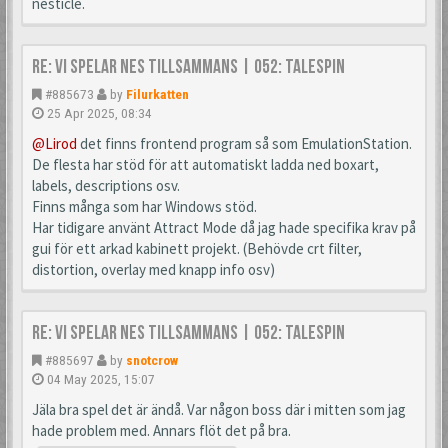
nesticle.
Re: Vi spelar NES tillsammans | 052: TaleSpin
#885673
by
Filurkatten
25 Apr 2025, 08:34
@Lirod
det finns frontend program så som EmulationStation.
De flesta har stöd för att automatiskt ladda ned boxart,
labels, descriptions osv.
Finns många som har Windows stöd.
Har tidigare använt Attract Mode då jag hade specifika krav på
gui för ett arkad kabinett projekt. (Behövde crt filter,
distortion, overlay med knapp info osv)
Re: Vi spelar NES tillsammans | 052: TaleSpin
#885697
by
snotcrow
04 May 2025, 15:07
Jäla bra spel det är ändå. Var någon boss där i mitten som jag
hade problem med. Annars flöt det på bra.