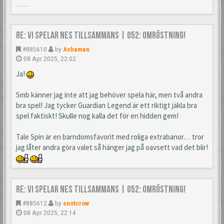
Poll runs till 15 Apr 2025, 21:58:34
Re: Vi spelar NES tillsammans | 052: Omröstning!
#885610
by
Ashaman
08 Apr 2025, 22:02
Ja!
Smb känner jag inte att jag behöver spela här, men två andra
bra spel! Jag tycker Guardian Legend är ett riktigt jäkla bra
spel faktiskt! Skulle nog kalla det för en hidden gem!
Tale Spin är en barndomsfavorit med roliga extrabanor… tror
jag låter andra göra valet så hänger jag på oavsett vad det blir!
Re: Vi spelar NES tillsammans | 052: Omröstning!
#885612
by
snotcrow
08 Apr 2025, 22:14