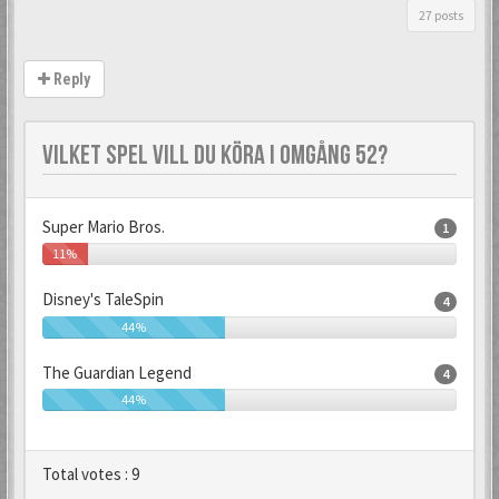
27 posts
Reply
VILKET SPEL VILL DU KÖRA I OMGÅNG 52?
Super Mario Bros.
1
11%
Disney's TaleSpin
4
44%
The Guardian Legend
4
44%
Total votes :
9