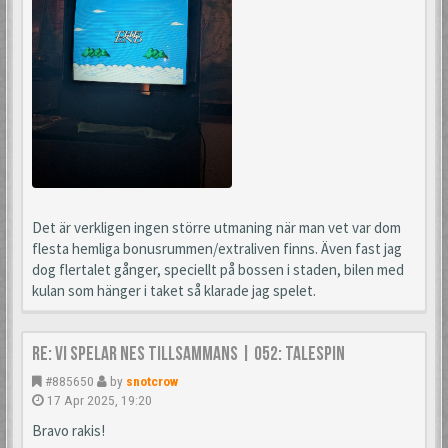
Det är verkligen ingen större utmaning när man vet var dom
flesta hemliga bonusrummen/extraliven finns. Även fast jag
dog flertalet gånger, speciellt på bossen i staden, bilen med
kulan som hänger i taket så klarade jag spelet.
Re: Vi spelar NES tillsammans | 052: TaleSpin
#885650
by
snotcrow
17 Apr 2025, 19:20
Bravo rakis!