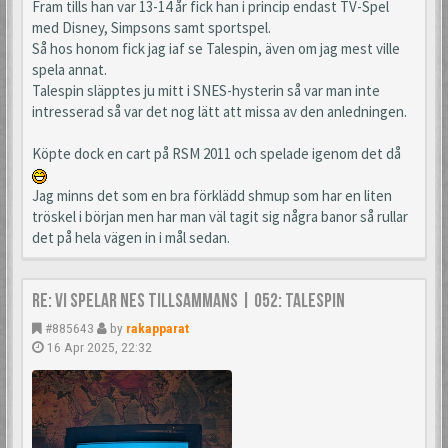
Fram tills han var 13-14 år fick han i princip endast TV-Spel
med Disney, Simpsons samt sportspel.
Så hos honom fick jag iaf se Talespin, även om jag mest ville
spela annat.
Talespin släpptes ju mitt i SNES-hysterin så var man inte
intresserad så var det nog lätt att missa av den anledningen.
Köpte dock en cart på RSM 2011 och spelade igenom det då
Jag minns det som en bra förklädd shmup som har en liten
tröskel i början men har man väl tagit sig några banor så rullar
det på hela vägen in i mål sedan.
Re: Vi spelar NES tillsammans | 052: TaleSpin
#885643
by
rakapparat
16 Apr 2025, 22:32