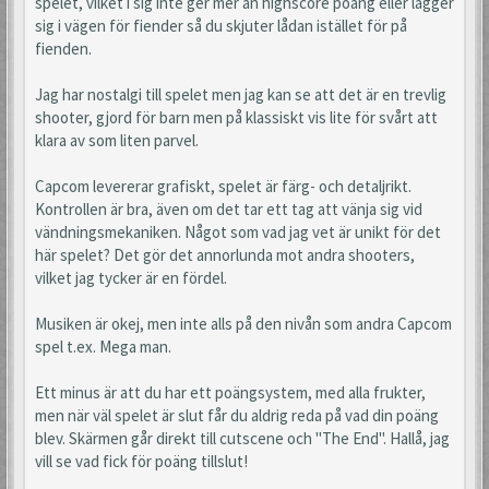
spelet, vilket i sig inte ger mer än highscore poäng eller lägger
sig i vägen för fiender så du skjuter lådan istället för på
fienden.
Jag har nostalgi till spelet men jag kan se att det är en trevlig
shooter, gjord för barn men på klassiskt vis lite för svårt att
klara av som liten parvel.
Capcom levererar grafiskt, spelet är färg- och detaljrikt.
Kontrollen är bra, även om det tar ett tag att vänja sig vid
vändningsmekaniken. Något som vad jag vet är unikt för det
här spelet? Det gör det annorlunda mot andra shooters,
vilket jag tycker är en fördel.
Musiken är okej, men inte alls på den nivån som andra Capcom
spel t.ex. Mega man.
Ett minus är att du har ett poängsystem, med alla frukter,
men när väl spelet är slut får du aldrig reda på vad din poäng
blev. Skärmen går direkt till cutscene och "The End". Hallå, jag
vill se vad fick för poäng tillslut!