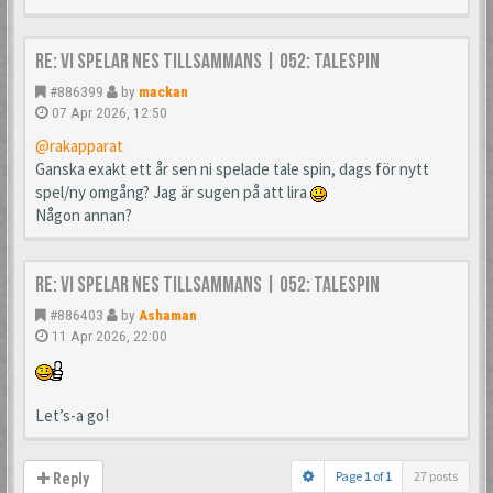
Re: Vi spelar NES tillsammans | 052: TaleSpin
#886399
by
mackan
07 Apr 2026, 12:50
@rakapparat
Ganska exakt ett år sen ni spelade tale spin, dags för nytt
spel/ny omgång? Jag är sugen på att lira
Någon annan?
Re: Vi spelar NES tillsammans | 052: TaleSpin
#886403
by
Ashaman
11 Apr 2026, 22:00
Let’s-a go!
Page
1
of
1
27 posts
Reply