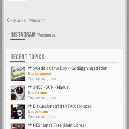
Return to “Allmänt”
INSTAGRAM
#SNDB.SE
RECENT TOPICS
Swedish Game Boy - Kartläggningstråden!
by
rakapparat
31 Jul 2026, 00:44
SNES - SCN - Manual
by
instinqt
07 Jul 2026, 20:54
Diskussionstråd till FAQ: Hyrspel
by
DarkLink
05 Jul 2026, 20:32
NES Hands Free (Main Libres)