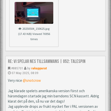
20250504_150625.jpg
(17.43 KiB) Viewed 76956
times
Re: Vi spelar NES tillsammans | 052: TaleSpin
#885701
by
rakapparat
07 May 2025, 08:09
Very nice
@snotcrow
Jag klarade spelets amerikanska version först och
häromdagen startade jag min barndoms SCN kassett. Aldrig
klarat det på den, så nu var det dags!
Jag upplevde drops av frukt mycket fler i PAL versionen av