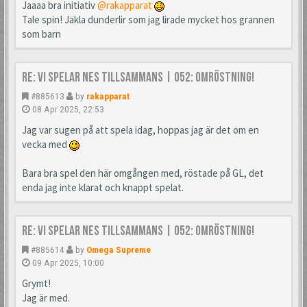
Jaaaa bra initiativ
@rakapparat
Tale spin! Jäkla dunderlir som jag lirade mycket hos grannen
som barn
Re: Vi spelar NES tillsammans | 052: Omröstning!
#885613
by
rakapparat
08 Apr 2025, 22:53
Jag var sugen på att spela idag, hoppas jag är det om en
vecka med
Bara bra spel den här omgången med, röstade på GL, det
enda jag inte klarat och knappt spelat.
Re: Vi spelar NES tillsammans | 052: Omröstning!
#885614
by
Omega Supreme
09 Apr 2025, 10:00
Grymt!
Jag är med.