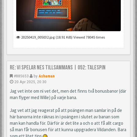
20250419_005032.jpg (18.91 KiB) Viewed 78045 times
Re: Vi spelar NES tillsammans | 052: TaleSpin
#885653
by
Ashaman
20 Apr 2025, 20:30
Jag vet inte om ni vet det, men det finns två bonusbanor (där
man flyger med Wille) på varje bana.
Jag vet att jag reagerat på att poängen man samlar in på de
här banorna inte räknas in i poängen i slutet av banan som
man kan handla för. Därför är det lite a och o att få allt cargo
så man får bonusen för att kunna uppgradera Vildanden. Bara
som ett litet tips