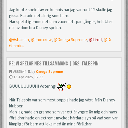
Jag köpte spelet av en kompis när jag var runt 12 skulle jag
gissa. Klarade det aldrig som barn.
Har spelat igenom det som vuxen ett par gånger, helt klart
ett av dom bra Disney spelen.
@Ashaman
,
@snotcrow
,
@Omega Supreme
,
@Lirod
,
@Dr.
Gimmick
Re: Vi spelar NES tillsammans | 052: TaleSpin
#885641
by
Omega Supreme
16 Apr 2025, 07:55
BUUUUUUUUH! Votering!
När Talespin var som mest poppis hade jag växt ifrån Disney-
klubben.
Men jag hade en granne som var ett år yngre än mig och hans
föräldrar hade en extremt mycket hårdare syn på vad som var
lämpligt för barn att leka med än mina föräldrar.