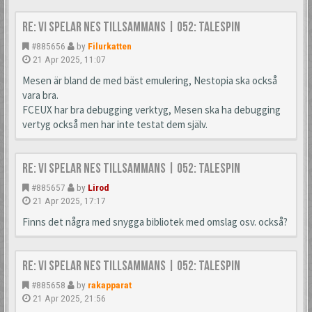
Re: Vi spelar NES tillsammans | 052: TaleSpin
#885656
by
Filurkatten
21 Apr 2025, 11:07
Mesen är bland de med bäst emulering, Nestopia ska också
vara bra.
FCEUX har bra debugging verktyg, Mesen ska ha debugging
vertyg också men har inte testat dem själv.
Re: Vi spelar NES tillsammans | 052: TaleSpin
#885657
by
Lirod
21 Apr 2025, 17:17
Finns det några med snygga bibliotek med omslag osv. också?
Re: Vi spelar NES tillsammans | 052: TaleSpin
#885658
by
rakapparat
21 Apr 2025, 21:56