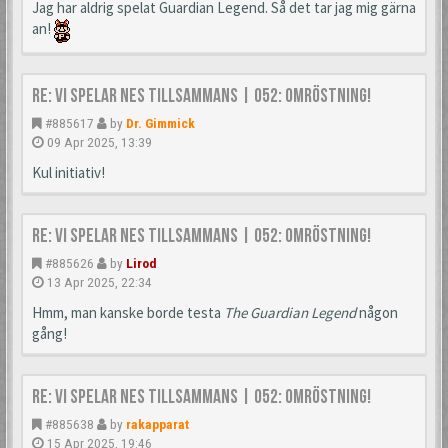
Jag har aldrig spelat Guardian Legend. Så det tar jag mig gärna
an!
Re: Vi spelar NES tillsammans | 052: Omröstning!
#885617
by
Dr. Gimmick
09 Apr 2025, 13:39
Kul initiativ!
Re: Vi spelar NES tillsammans | 052: Omröstning!
#885626
by
Lirod
13 Apr 2025, 22:34
Hmm, man kanske borde testa
The Guardian Legend
någon
gång!
Re: Vi spelar NES tillsammans | 052: Omröstning!
#885638
by
rakapparat
15 Apr 2025, 19:46