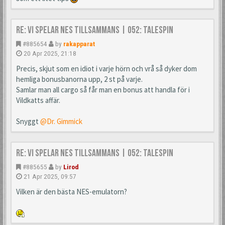
Re: Vi spelar NES tillsammans | 052: TaleSpin
#885654
by
rakapparat
20 Apr 2025, 21:18
Precis, skjut som en idiot i varje hörn och vrå så dyker dom
hemliga bonusbanorna upp, 2 st på varje.
Samlar man all cargo så får man en bonus att handla för i
Vildkatts affär.
Snyggt
@Dr. Gimmick
Re: Vi spelar NES tillsammans | 052: TaleSpin
#885655
by
Lirod
21 Apr 2025, 09:57
Vilken är den bästa NES-emulatorn?