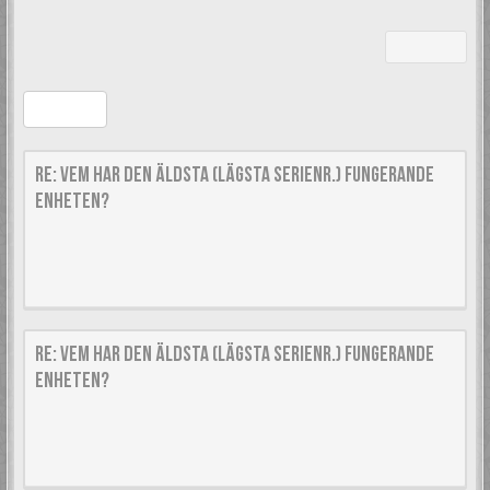
Moderator:
Moderatorer
237 posts
Reply
Re: Vem har den äldsta (lägsta serienr.) fungerande
enheten?
#661036
by
Mr.Unknown
24 Dec 2013, 22:11
Skulle vara kul att se NES-CPU-XX numret.
Re: Vem har den äldsta (lägsta serienr.) fungerande
enheten?
#661086
by
Sonefors
25 Dec 2013, 11:44
Jag gissar på 04.