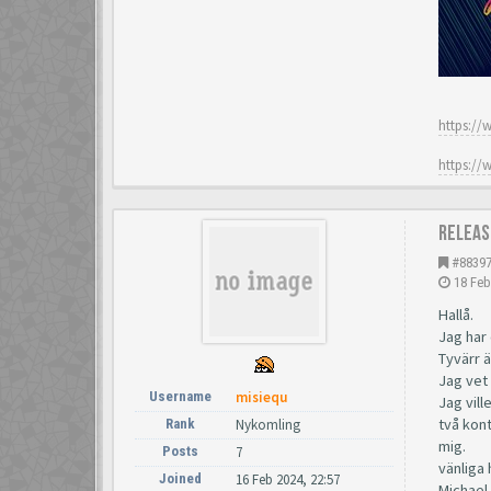
https://
https://
Releas
#8839
18 Feb
Hallå.
Jag har
Tyvärr ä
Jag vet
Username
misiequ
Jag vil
två kon
Rank
Nykomling
mig.
Posts
7
vänliga 
Joined
16 Feb 2024, 22:57
Michael