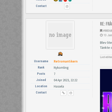
Contact
Re: Fr
#8836
13 Jan
Blev lit
Tänkte o
Last edite
Username
Retromantikern
Rank
Nykomling
Posts
7
Joined
04 Apr 2023, 22:22
Location
Hassela
Contact