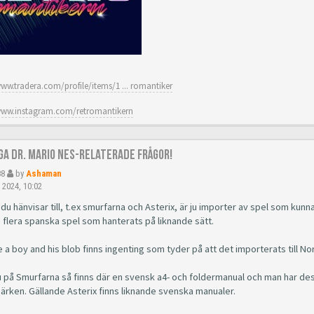
www.tradera.com/profile/items/1 ... romantiker
www.instagram.com/retromantikern
åga Dr. Mario NES-relaterade frågor!
88
by
Ashaman
 2024, 10:02
du hänvisar till, t.ex smurfarna och Asterix, är ju importer av spel som kunnat 
 flera spanska spel som hanterats på liknande sätt.
 a boy and his blob finns ingenting som tyder på att det importerats till Nor
du på Smurfarna så finns där en svensk a4- och foldermanual och man har de
ärken. Gällande Asterix finns liknande svenska manualer.