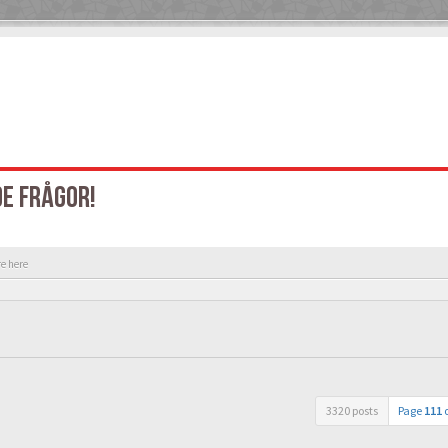
DE FRÅGOR!
re here
3320 posts
Page
111