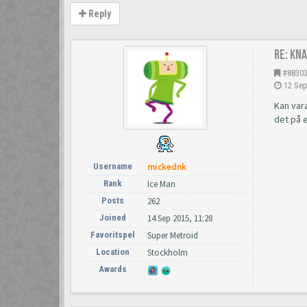
Reply
Re: Kn
#8830
12 Sep
Kan vara
det på e
Username
mickednk
Rank
Ice Man
Posts
262
Joined
14 Sep 2015, 11:28
Favoritspel
Super Metroid
Location
Stockholm
Awards