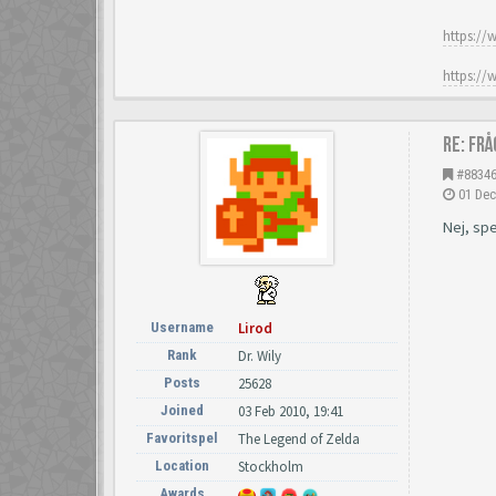
https://
https://
Re: Fr
#8834
01 Dec
Nej, spe
Username
Lirod
Rank
Dr. Wily
Posts
25628
Joined
03 Feb 2010, 19:41
Favoritspel
The Legend of Zelda
Location
Stockholm
Awards