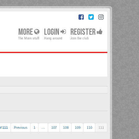
MORE
LOGIN
REGISTER
The Main stuff
Hang around
Join the club
of
111
Previous
1
…
107
108
109
110
111