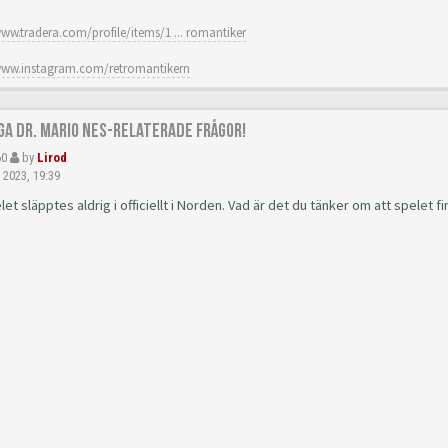
www.tradera.com/profile/items/1 ... romantiker
www.instagram.com/retromantikern
åga Dr. Mario NES-relaterade frågor!
60
by
Lirod
 2023, 19:39
let släpptes aldrig i officiellt i Norden. Vad är det du tänker om att spelet 