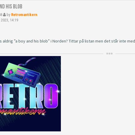
nd his blob
58
by
Retromantikern
 2023, 14:19
 aldrig ”a boy and his blob” i Norden? Tittar på listan men det står inte me