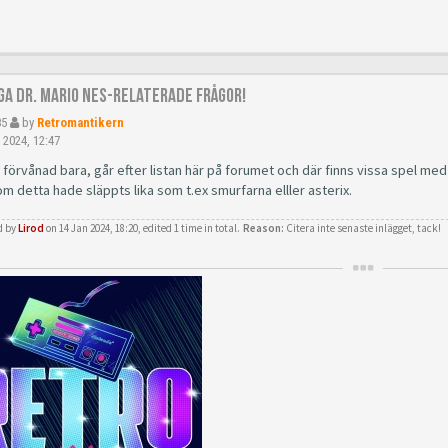
åga Dr. Mario NES-relaterade frågor!
85
by
Retromantikern
 2024, 12:47
e förvånad bara, går efter listan här på forumet och där finns vissa spel 
m detta hade släppts lika som t.ex smurfarna elller asterix.
d by
Lirod
on 14 Jan 2024, 18:20, edited 1 time in total.
Reason:
Citera inte senaste inlägget, tack!