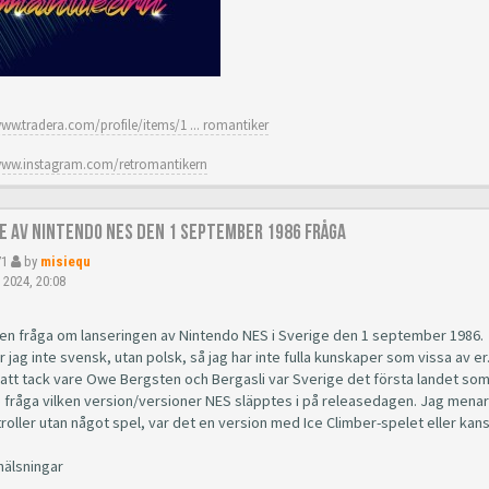
www.tradera.com/profile/items/1 ... romantiker
www.instagram.com/retromantikern
e av Nintendo NES den 1 september 1986 fråga
71
by
misiequ
 2024, 20:08
 en fråga om lanseringen av Nintendo NES i Sverige den 1 september 1986.
r jag inte svensk, utan polsk, så jag har inte fulla kunskaper som vissa av er
 att tack vare Owe Bergsten och Bergasli var Sverige det första landet som
le fråga vilken version/versioner NES släpptes i på releasedagen. Jag mena
troller utan något spel, var det en version med Ice Climber-spelet eller ka
hälsningar