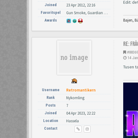
Edit: de
Joined
23 Apr 2012, 22:16
Favoritspel
Gun Smoke, Guardian Legend!
Bajen, B
Awards
Re: Fr
#8836
14 Jan
Tusen ta
Username
Retromantikern
Rank
Nykomling
Posts
7
Joined
04 Apr 2023, 22:22
Location
Hassela
Contact