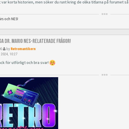
t var korta historien, men söker du runt kring de olika titlarna på forumet 
ärs och NES!
åga Dr. Mario NES-relaterade frågor!
90
by
Retromantikern
 2024, 10:27
ck för utförligt och bra svar!