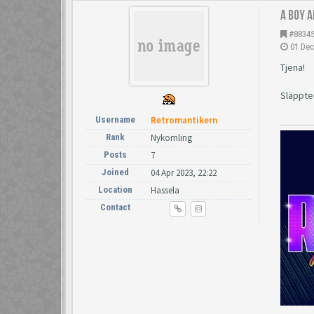
A boy a
#8834
01 Dec
Tjena!
Släpptes
Username
Retromantikern
Rank
Nykomling
Posts
7
Joined
04 Apr 2023, 22:22
Location
Hassela
Contact