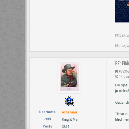
https://
https://
Re: Fr
#8836
14 Jan
De spel 
ju också
Gällande
Username
Ashaman
Tittar 
Rank
Knight Man
klisterm
Posts
3954