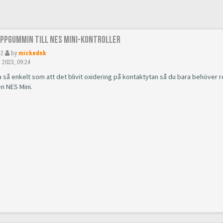
appgummin till Nes Mini-kontroller
32
by
mickednk
 2023, 09:24
 så enkelt som att det blivit oxidering på kontaktytan så du bara behöver 
n NES Mini.