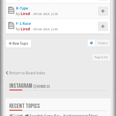
R-Type
by
Lirod
-
09 Feb 2014, 11:56
F-1 Race
by
Lirod
-
09 Feb 2014, 11:43
5 topics
New Topic
Page
1
of
1
Return to Board Index
INSTAGRAM
#SNDB.SE
RECENT TOPICS
Swedish Game Boy - Kartläggningstråden!