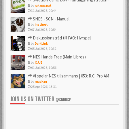
by
rakapparat
31 Jul 2026, 00:44
SNES - SCN - Manual
by
instinqt
07 Jul 2026, 20:54
Diskussionstråd till FAQ: Hyrspel
by
DarkLink
05 Jul 2026, 20:32
NES Hands Free (Main Libres)
by
OJJE
01 Jul 2026, 10:56
Vi spelar NES tillsammans | 053: R.C. Pro AM
by
mackan
25 Apr 2026, 13:31
JOIN US ON TWITTER
@SNDBSE