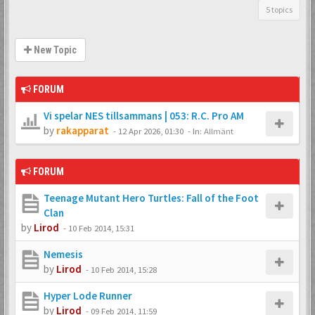
5 topics
New Topic
FORUM
Vi spelar NES tillsammans | 053: R.C. Pro AM
by
rakapparat
-
12 Apr 2026, 01:30
- In:
Allmänt
FORUM
Teenage Mutant Hero Turtles: Fall of the Foot
Clan
by
Lirod
-
10 Feb 2014, 15:31
Nemesis
by
Lirod
-
10 Feb 2014, 15:28
Hyper Lode Runner
by
Lirod
-
09 Feb 2014, 11:59