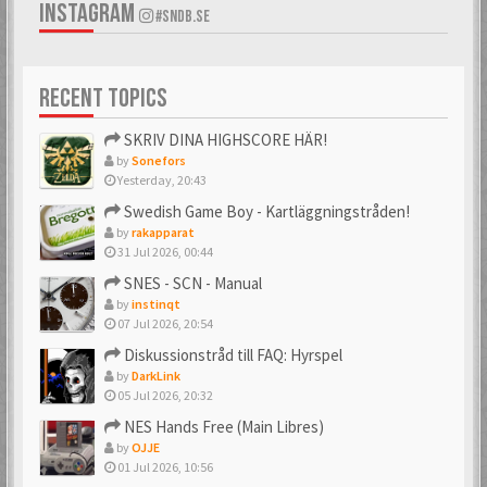
INSTAGRAM
#SNDB.SE
RECENT TOPICS
SKRIV DINA HIGHSCORE HÄR!
by
Sonefors
Yesterday, 20:43
Swedish Game Boy - Kartläggningstråden!
by
rakapparat
31 Jul 2026, 00:44
SNES - SCN - Manual
by
instinqt
07 Jul 2026, 20:54
Diskussionstråd till FAQ: Hyrspel
by
DarkLink
05 Jul 2026, 20:32
NES Hands Free (Main Libres)
by
OJJE
01 Jul 2026, 10:56