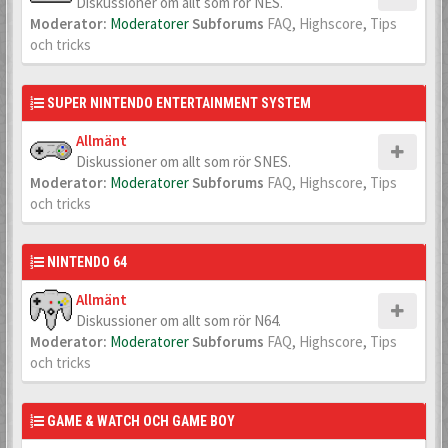
Diskussioner om allt som rör NES.
Moderator:
Moderatorer
Subforums
FAQ
,
Highscore
,
Tips
och tricks
SUPER NINTENDO ENTERTAINMENT SYSTEM
Allmänt
Diskussioner om allt som rör SNES.
Moderator:
Moderatorer
Subforums
FAQ
,
Highscore
,
Tips
och tricks
NINTENDO 64
Allmänt
Diskussioner om allt som rör N64.
Moderator:
Moderatorer
Subforums
FAQ
,
Highscore
,
Tips
och tricks
GAME & WATCH OCH GAME BOY