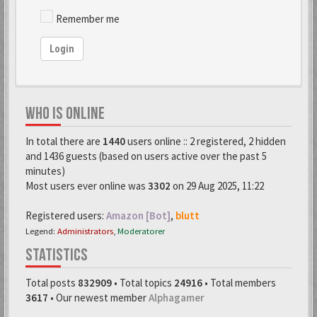
Remember me
Login
WHO IS ONLINE
In total there are
1440
users online :: 2 registered, 2 hidden
and 1436 guests (based on users active over the past 5
minutes)
Most users ever online was
3302
on 29 Aug 2025, 11:22
Registered users:
Amazon [Bot]
,
blutt
Legend:
Administrators
,
Moderatorer
STATISTICS
Total posts
832909
• Total topics
24916
• Total members
3617
• Our newest member
Alphagamer